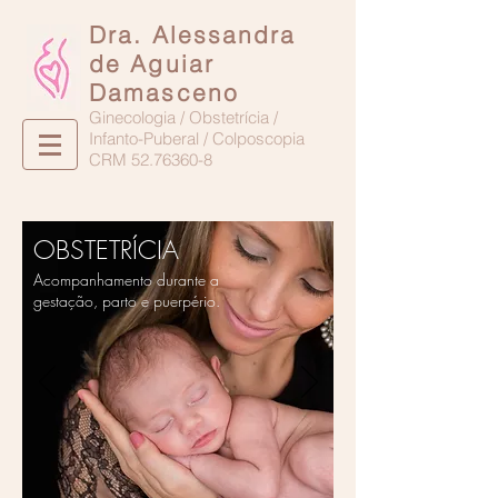
Dra. Alessandra
de Aguiar
Damasceno
Ginecologia / Obstetrícia /
Infanto-Puberal / Colposcopia
CRM
52.76360-8
OBSTETRÍCIA
Acompanhamento durante a
gestação, parto e puerpério.